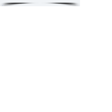
SERIE EVENEMENTS
LES TOURS DE FRANCE
DES AVIONS DE TOURISME
1931 Tour de France des avions de
tourisme
1932 Tour de France des avions de
tourisme
1933 Tour de France des avions de
tourisme
SERIE EVENEMENTS
LES
TOURS DE FRANCE