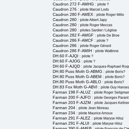
Caudron 272 F-AMHG
:
pilote ?
Caudron 276 :
pilote Marcel Lods
Caudron 280 F-AMEX :
pilote Roger Millo
Caudron 280 :
pilote Albert Japy
Caudron 280 :
pilote Roger Meccas
Caudron 280 :
pilotes Sardier / Léglise
Caudron 282 F-AMGF
:
pilote De Broe
Caudron 286 F-AMCF
:
pilote ?
Caudron 286 :
pilote Roger Gérard
Caudron 286 F-AMIH :
pilote Wattinne
DH.60 F-AJQI :
pilote ?
DH.60 F-AJOG
:
pilote ?
DH.60 F-AJQD :
pilote Jacques-Raphael Roq
DH.80 Puss Moth G-ABMG :
pilote Boris?
DH.80 Puss Moth G-ABEM :
pilote Boris?
DH.80 Puss Moth G-ABLO
:
pilote Boris?
DH.83 Fox Moth G-ABVI :
pilote Guy Hanse
Farman 198 F-ALUZ :
pilote Roger Seligma
Farman 200 F-AJFO :
pilote Georges Parant
Farman 203 F-AJZM :
pilote Jacques Kellne
Farman 204 :
pilote Jean Moreau
Farman 234 :
pilote Maurice Arnoux
Farman 291 F-ALEZ :
pilote Maryse Hilsz
Farman 291 F-ALUI :
pilote Maryse Hilsz
Farman 390 F-AMFB :
pilote François de C