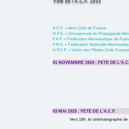
Fête de l'A.C.F. 1933
A.C.F. = Aéro-Club de France
G.P.A. = Groupement de Propagande Aér
F.A.F. = Fédération Aéronautique de Fran
F.N.A. = Fédération Nationale Aéronautiq
U.P.C.F. = Union des Pilotes Civils França
01 NOVEMBRE 1924 : FETE DE L'A.C.
03 MAI 1925 : FETE DE L'A.C.F.
Vers 18h, le cinématographe de