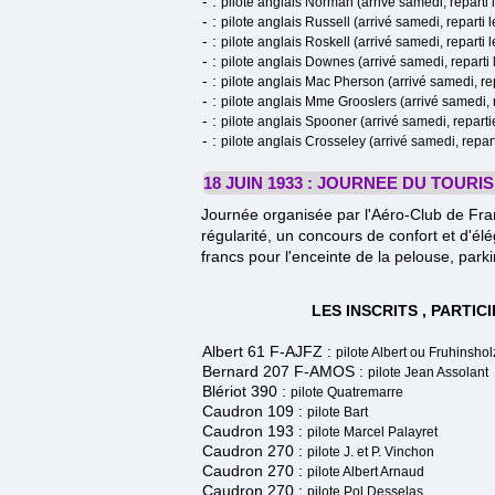
- :
pilote anglais Norman (arrivé samedi, reparti 
- :
pilote anglais Russell (arrivé samedi, reparti 
- :
pilote anglais Roskell (arrivé samedi, reparti 
- :
pilote anglais Downes (arrivé samedi, reparti 
- :
pilote
anglais Mac Pherson (arrivé samedi, rep
- :
pilote anglais Mme Grooslers (arrivé samedi, r
- :
pilote anglais Spooner (arrivé samedi, repart
- :
pilote anglais Crosseley (arrivé samedi, repa
18 JUIN 1933 : JOURNEE DU TOURI
Journée organisée par l'Aéro-Club de Fra
régularité, un concours de confort et d'él
francs pour l'enceinte de la pelouse, parki
LES INSCRITS , PARTIC
Albert 61 F-AJFZ :
pilo
te Albert ou Fruhinshol
Bernard 207 F-AMOS :
pilote Jean Assolant
Blériot 390 :
pilote Quatremarre
Caudron 109 :
pilote Bart
Caudron 193 :
pilote Marcel Palayret
Caudron 270 :
pilote J. et P. Vinchon
Caudron 270 :
pilote Albert Arnaud
Caudron 270 :
pilote Pol Desselas