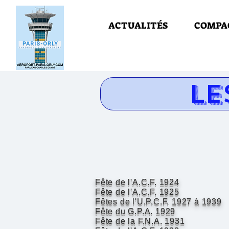
ACTUALITÉS
COMPA
LE
Fête de l'A.C.F. 1924
Fête de l'A.C.F. 1925
Fêtes de l'U.P.C.F. 1
927 à 1939
Fête du G.P.A. 1
929
Fête de la F.N.A.
1931