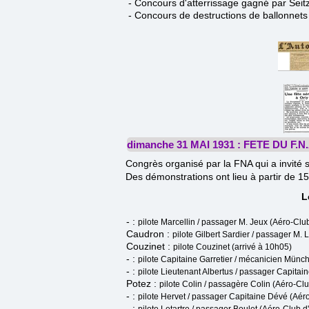
- Concours d'atterrissage gagné par Seitz
- Concours de destructions de ballonnets
dimanche 31 MAI 1931 : FETE DU F.N.
Congrès organisé par la FNA qui a invité 
Des démonstrations ont lieu à partir de 15
L
- :
pilote Marcellin / passager M. Jeux (Aéro-Clu
Caudron :
pilote Gilbert Sardier / passager M.
Couzinet :
pilote Couzinet (arrivé à 10h05)
- :
pilote Capitaine Garretier / mécanicien Münch 
- :
pilote Lieutenant Albertus / passager Capitai
Potez :
pilote Colin / passagère Colin (Aéro-Cl
- :
pilote Hervet / passager Capitaine Dévé (Aé
- :