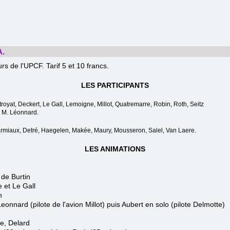
A.
urs de l'UPCF.
​ Tarif 5 et 10 francs.
LES PARTICIPANTS
troyat, Deckert, Le Gall, Lemoigne, Millot, Quatremarre, Robin, Roth, Seitz
, M. Léonnard.
armiaux, Detré,
Haegelen,
Makée, Maury, Mousseron,
Salel,
Van Laere
.
LES ANIMATIONS
 de Burtin
 et Le Gall
h
onnard (pilote de l'avion Millot) puis Aubert en solo (pilote Delmotte)
e, Delard