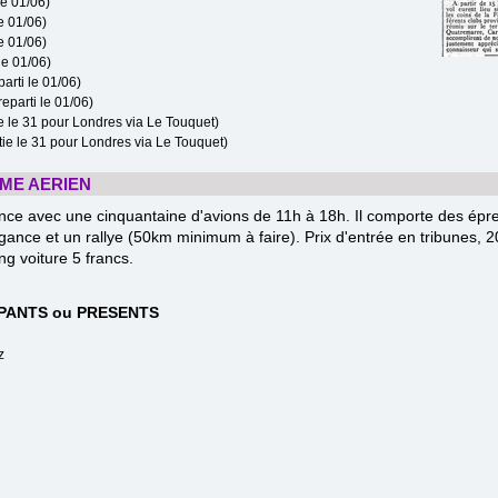
le 01/06)
le 01/06)
le 01/06)
le 01/06)
arti le 01/06)
eparti le 01/06)
ie le 31 pour Londres via Le Touquet)
rtie le 31 pour Londres via Le Touquet)
SME AERIEN
nce avec une cinquantaine d'avions de 11h à 18h. Il comporte des épre
égance et un rallye (50km minimum à faire). Prix d'entrée en tribunes, 2
ng voiture 5 francs.
IPANTS ou PRESENTS
z