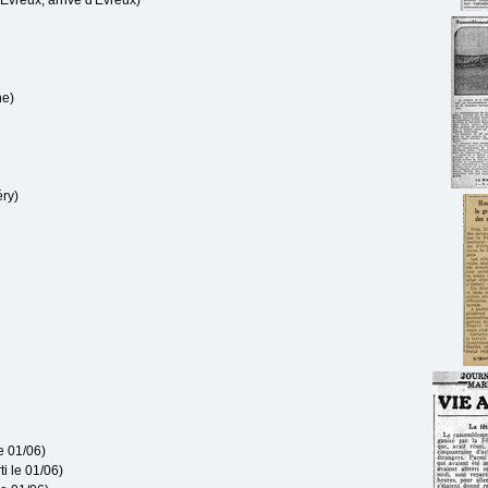
'Evreux; arrivé d'Evreux)
ne)
ry)
e 01/06)
i le 01/06)