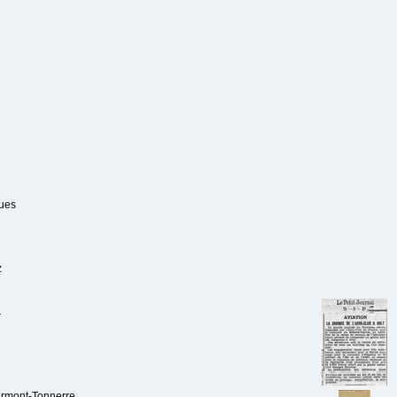
ues
z
n
r
lermont-Tonnerre