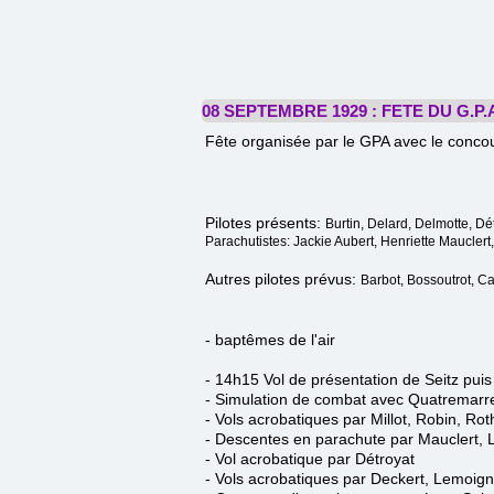
08 SEPTEMBRE 1929 : FETE DU G.P.
Fête organisée par le GPA avec le conco
Pilotes présents:
Burtin, Delard, Delmotte, Dé
Parachutistes: Jackie Aubert, Henriette Mauclert
Autres p
ilotes prévus:
Barbot, Bossoutrot, C
- baptêmes de l'air
- 14h15 Vol de présentation de Seitz puis
- Simulation de combat avec Quatremarre
- Vols acrobatiques par Millot, Robin, Rot
- Descentes en parachute par Mauclert, Le
- Vol acrobatique par Détroyat
- Vols acrobatiques par Deckert, Lemoign