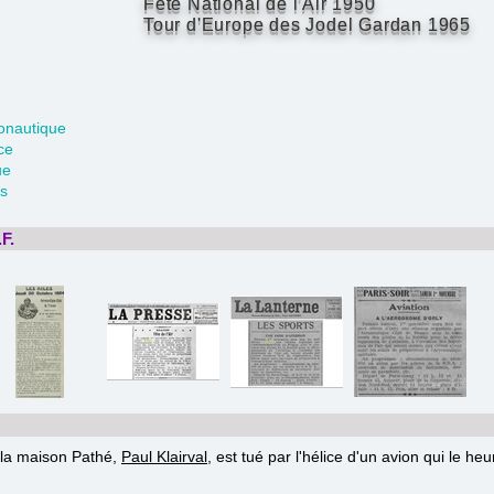
Fête National de l'Air 1950
Tour d'Europe des Jodel Gardan 1965
onautique
ce
ue
is
F.
 la maison Pathé,
Paul Klairval
, est tué par l'hélice d'un avion qui le h