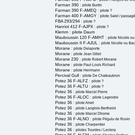
Farman 390 :
pilote Burtin
Farman 390 F-AMEQ :
pilote ?
Farman 400 F-AMGY :
pilote Salel / passa
FBA 293/294 :
pilote ?
H
anriot 412 F-AJPX :
pilote ?
Klemm : pilote Daum
Mauboussin 120 F-AMHT :
pilote Nicolle 
Mauboussin II F-AJUL
:
pilote Nicolle ou B
Morane :
pilote Delaporte
Morane :
pilote Jean Gillet
Morane 230 :
pilote Robert Morane
Morane :
pilote Paul-Louis Richard
Morane :
pilote Herrmann
Percival Gull :
pilote De Chateaubrun
Potez 36 F-ALFZ :
pilote ?
Potez 36 F-ALTU :
pilote ?
Potez 36 :
pilote Marcel Pierre
Potez 36 F-ALOC :
pilote Legendre
Potez 36 :
pilote Amet
Potez 36 :
pilote Langlois-Berthelot
Potez 36 :
pilote Marcel Dhome
Potez 36 F-ALNO :
pilote Pégulu de Rovin
Potez 36 :
pilote Charpentier
Potez 36 :
pilotes To
urdes / Leclerq