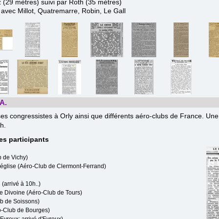
 (29 mètres) suivi par Roth (35 mètres)
 avec Millot, Quatremarre, Robin, Le Gall
A.
ses congressistes à Orly ainsi que différents aéro-clubs de France. Une
h.
es participants
b de Vichy)
 Léglise (Aéro-Club de Clermont-Ferrand)
(arrivé à 10h..)
ne Divoine (Aéro-Club de Tours)
ub de Soissons)
ro-Club de Bourges)