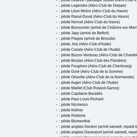
pilote Letartre / passager Boulet (Aéro-Club d
- :
pilote Legendre (Aéro-Club de Dieppe)
- :
pilote Léon Molon (Aéro-Club du Havre)
- :
pilote Raoul-Duval (Aéro-Club du Havre)
- :
pilote Noncet (Aéro-Club du Havre)
- :
pilote Bonouvrier (arrivé de Châlons-sur-Mar
- :
pilote Japy (arrivé de Belfort)
- :
pilote Plagne (arrivé de Brioude)
- :
pilote Joly (Aéro-Club d'Aude)
- :
pilote Casale (Aéro-Club de l'Aude)
- :
pilote Bozon-Verduraz (Aéro-Club de Chambé
- :
pilote Boulan (Aéro-Club des Flandres)
- :
pilote Fougères (Aéro-Club de Cherbourg)
- :
pilote Doré (Aéro-Club de la Somme)
- :
pilote Orlaville (Aéro-Club de la Normandie)
- :
pilote Auger (Aéro-Club de l'Aube)
- :
pilote Maillet (Club Roland-Garros)
- :
pilote Capitaine Baradès
- :
pilote Paul-Louis Richard
- :
pilote Nicolesco
- :
pilote Kellner
- :
pilote Robinne
- :
pilote Blumenthal
- :
pilote anglais Gordon (arrivé samedi, reparti l
- :
pilote anglais Davenport (arrivé samedi, repart