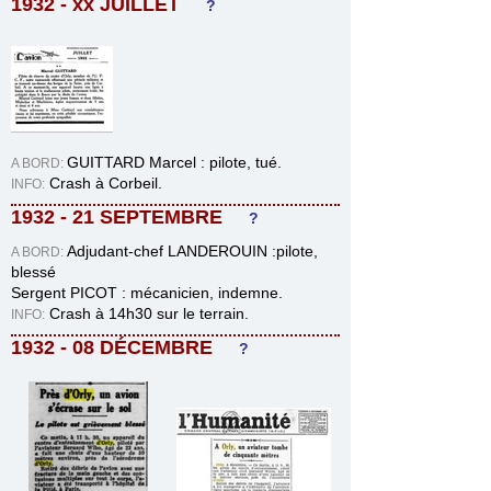
1932 - xx JUILLET
?
GUITTARD Marcel : pilote, tué.
A BORD:
Crash à Corbeil.
INFO:
1932 - 21 SEPTEMBRE
?
Adjudant-chef LANDEROUIN :pilote,
A BORD:
blessé
Sergent PICOT : mécanicien, indemne.
Crash à 14h30 sur le terrain.
INFO:
1932 - 08
DÉCEMBRE
?