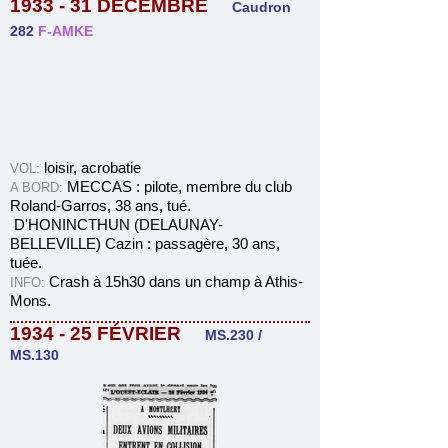
1933 - 31
DÉCEMBRE
Caudron
282
F-AMKE
loisir, acrobatie
VOL:
MECCAS : pilote, membre
du club
A BORD:
Roland-Garros
, 38 ans, tué.
D'HONINCTHUN (DELAUNAY-
BELLEVILLE) Cazin : passagère, 30 ans,
tuée.
Crash à 15h30 dans un champ à Athis-
INFO:
Mons.
1934 - 25
FÉVRIER
MS.230 /
MS.130