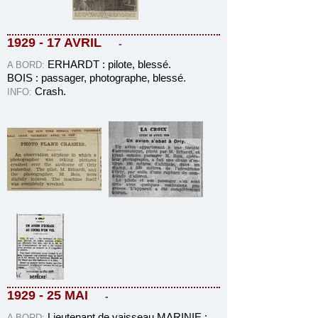
1929 - 17 AVRIL
-
ERHARDT : pilote, blessé.
A BORD:
BOIS : passager, photographe, blessé.
Crash
.
INFO
:
1929 - 25 MAI
-
Lieutenant de vaisseau MARINIE :
A BORD: