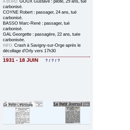
GOUX Gustave : pilote, 29 ans, tué
A BORD:
carbonisé.
COYNE Robert : passager, 24 ans, tué
carbonisé.
BASSO Marc-René : passager, tué
carbonisé.
GAL Georgette : passagère, 22 ans, tuée
carbonisée.
Crash
à Savigny-sur-Orge après le
INFO
:
décollage d'Orly vers 17h30
1931 - 18 JUIN
?
/ ? / ?