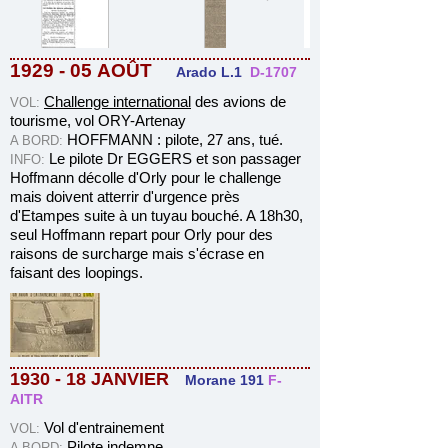
1929 - 05
AOÛT
Arado L.1
D-1707
Challenge international
des avions de
VOL:
tourisme, vol ORY-Artenay
HOFFMANN : pilote, 27 ans, tué.
A BORD:
Le pilote Dr EGGERS et son
passager
INFO
:
Hoffmann décolle d'Orly pour le challenge
mais doivent atterrir d'urgence près
d'Etampes suite à un tuyau bouché. A 18h30,
seul Hoffmann repart pour Orly pour des
raisons de surcharge mais s'écrase en
faisant des loopings.
1930 - 18 JANVIER
Morane 191
F-
AITR
Vol d'entrainement
VOL:
Pilote indemne
A BORD: