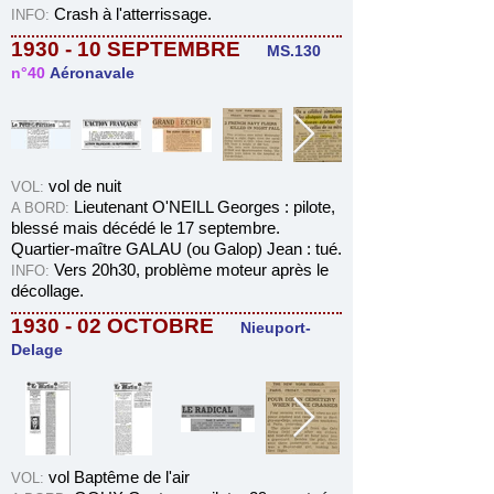
Crash à l'atterrissage.
INFO:
1930 - 10 SEPTEMBRE
MS.130
n°40
Aéronavale
vol de nuit
VOL:
Lieutenant O'NEILL Georges : pilote,
A BORD:
blessé mais décédé le 17 septembre.
Quartier-maître GALAU (ou Galop) Jean : tué
.
Vers 20h30, problème moteur après le
INFO
:
décollage.
1930 - 02 OCTOBRE
Nieuport-
Delage
vol Baptême de l'air
VOL: