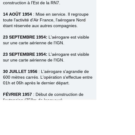
construction à l'Est de la RN7.
14
AOÛT
1954
:
Mise en service. Il regroupe
toute l'activité d'Air France, l'aérogare Nord
étant réservée aux autres compagnies.
23 SEPTEMBRE 1954:
L'aérogare est visible
sur une carte aérienne de l'IGN.
23 SEPTEMBRE 1954:
L'aérogare est visible
sur une carte aérienne de l'IGN.
30 JUILLET 1956
:
L'aérogare s'agrandie de
600 mètres carrés. L'opération s'effectue entre
01h et 06h après le dernier départ.
FÉVRIER 1957
:
Début de construction de
l'extension (750m de longueur)
(24 FEVRIER 1961
:
L'aérogare définitif d'Orly
Sud est inaugurée.)
Nuit du 07 au 08 MARS 1961
:
Début de
transfert des compagnies de l'aérogare Sud