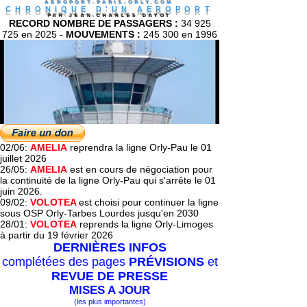
AEROPORT-PARIS-ORLY.COM
CHRONIQUE D'UN AEROPORT
PAR JEAN-CHARLES DAYOT
RECORD NOMBRE DE PASSAGERS :
34 925
725
en 2025 -
MOUVEMENTS :
245 300 en 1996
02/06:
AMELIA
reprendra la ligne Orly-Pau le 01
juillet 2026
26/05:
AMELIA
est en cours de négociation pour
la continuité de la ligne Orly-Pau qui s'arrête le 01
juin 2026.
09/02:
VOLOTEA
est choisi pour continuer la ligne
sous OSP Orly-Tarbes Lourdes jusqu'en 2030
28/01:
VOLOTEA
reprends la ligne Orly-Limoges
à partir du 19 février 2026
DERNIÈRES
INFOS
complétées des pages
PRÉVISIONS
et
REVUE DE PRESSE
MISES A JOUR
(les plus importantes)