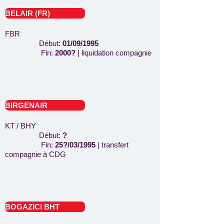
BELAIR (FR)
FBR
Début:
01/09/1995
Fin:
2000
?
| liquidation compagnie
BIRGENAIR
KT / BHY
Début:
?
Fin:
25?/03/1995
| transfert
compagnie à CDG
BOGAZICI BHT