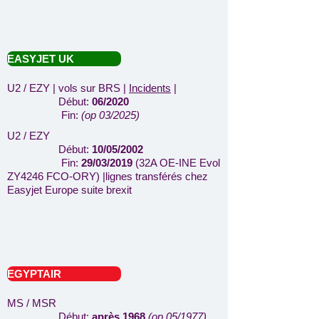
EASYJET UK
U2 / EZY | vols sur BRS |
Incidents
|
Début:
06/2020
Fin:
(op 03/2025)
U2 / EZY
Début:
10/05/2002
Fin:
29/03/2019
(32A OE-INE Evol
ZY4246 FCO-ORY) |lignes transférés chez
Easyjet Europe suite brexit
EGYPTAIR
MS / MSR
Début:
après 1968
(op 05/1977)