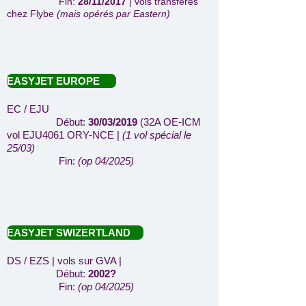
Fin:
28/11/2017
| vols transférés
chez Flybe
(mais opérés par Eastern)
EASYJET EUROPE
EC / EJU
Début:
30/03/2019
(32A OE-ICM
vol EJU4061 ORY-NCE
|
(1 vol spécial le
25/03)
Fin:
(op 04/2025)
EASYJET SWIZERTLAND
DS / EZS | vols sur GVA |
Début:
2002?
Fin:
(op 04/2025)