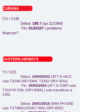
CUBANA
CU / CUB
Début:
198.?
(op 11/1984)
Fin:
01/2018?
| problème
financier?
EASTERN AIRWAYS
T3 / EZE
Début:
14/04/2023
(AT7 G-IACZ
vols T3248 ORY-EMA, T3242 ORY-SOU)
Fin:
30
/03/2024
(AT7 G-CMFI vols
T3247/8
CWL-ORY-EMA) | vols transférés à
CDG
Début:
20/01/2016
(ER4 PH-DND
vols T37380/1/2/5/6/7 RDZ-ORY-RDZ)