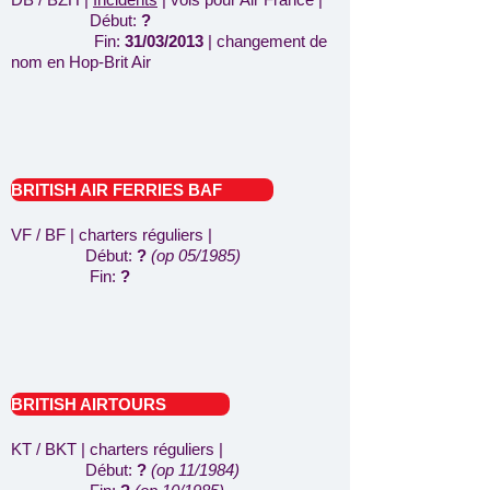
Début:
?
Fin:
31/03/2013
| changement de
nom en Hop-Brit Air
BRITISH AIR FERRIES BAF
VF / BF | charters réguliers |
Début:
?
(op 05/1985)
Fin:
?
BRITISH AIRTOURS
KT / BKT | charters réguliers |
Début:
?
(op 11/1984)