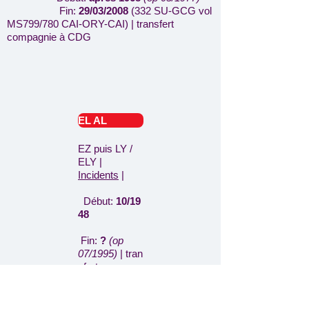
Fin:
29/03/2008
(332 SU-GCG vol
MS799/780 CAI-ORY-CAI)
|
transfert
compagnie à CDG
EL AL
EZ puis LY /
ELY |
Incidents
|
Début:
10/19
48
Fin:
?
(op
07/1995)
|
tran
sfert
compagnie à
CDG