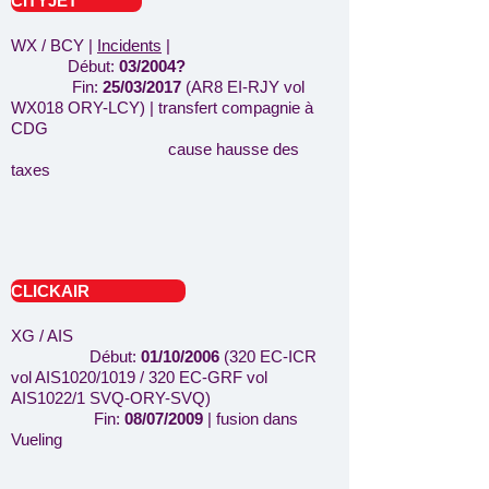
CITYJET
WX / BCY |
Incidents
|
Début:
03/2004?
Fin:
25/03/2017
(AR8 EI-RJY vol
WX018 ORY-LCY) | transfert compagnie à
CDG
cause hausse des
taxes
CLICKAIR
XG / AIS
Début:
01/10/2006
(320 EC-ICR
vol AIS1020/1019 / 320 EC-GRF vol
AIS1022/1 SVQ-ORY-SVQ)
Fin:
08/07/2009
| fusion dans
Vueling