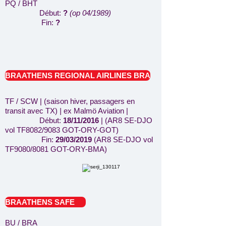
PQ / BHT
Début:
?
(op 04/1989)
Fin:
?
BRAATHENS REGIONAL AIRLINES BRA
TF / SCW | (
saison hiver, passagers en
transit avec TX)
|
ex Malmö Aviation |
Début:
18/11/2016
| (AR8 SE-DJO
vol TF8082/9083 GOT-ORY-GOT)
Fin:
29/03/2019
(AR8 SE-DJO vol
TF9080/8081 GOT-ORY-BMA)
BRAATHENS SAFE
BU / BRA