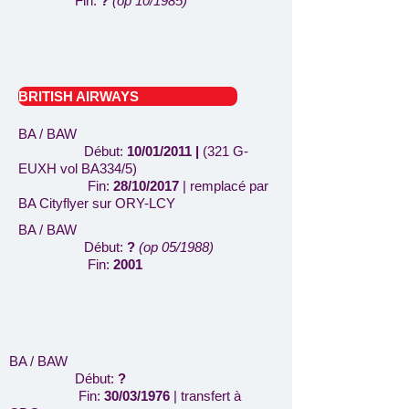
Fin:
?
(op 10/1985
)
BRITISH AIRWAYS
BA / BAW
Début:
10/01/2011 |
(321 G-
EUXH vol BA334/5)
Fin:
28/10/2017
| remplacé par
BA Cityflyer sur ORY-LCY
BA / BAW
Début:
?
(op 05/1988)
Fin:
2001
BA / BAW
Début:
?
Fin:
30/03/1976
| transfert à