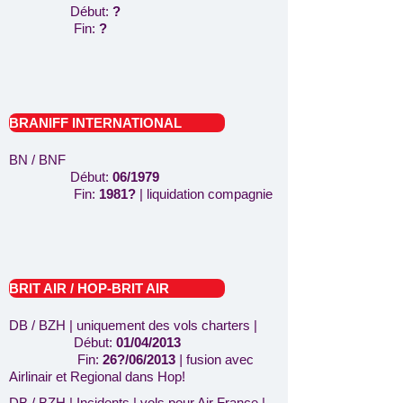
Début:
?
Fin:
?
BRANIFF INTERNATIONAL
BN / BNF
Début:
06/1979
Fin:
1981?
| liquidation compagnie
BRIT AIR / HOP-BRIT AIR
DB / BZH | uniquement des vols charters |
Début:
01/04/2013
Fin:
26?/06/2013
|
fusion avec
Airlinair et Regional dans Hop!
DB / BZH |
Incidents
| vols pour Air France |