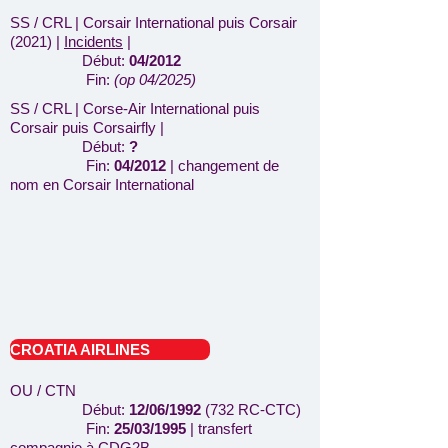
SS / CRL | Corsair International puis Corsair
(2021) |
Incidents
|
Début:
04/2012
Fin:
(op 04/2025)
SS / CRL | Corse-Air International puis
Corsair puis Corsairfly |
Début:
?
Fin:
04/2012
|
changement de
nom en Corsair International
CROATIA AIRLINES
OU / CTN
Début:
12/06/1992
(732 RC-CTC)
Fin:
25/03/1995
| transfert
compagnie à CDG2B