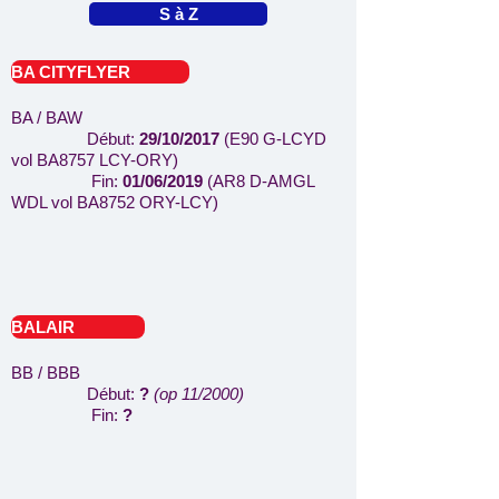
S à Z
BA CITYFLYER
BA / BAW
Début:
29/10/2017
(E90 G-LCYD
vol BA8757 LCY-ORY)
Fin:
01/06/2019
(AR8 D-AMGL
WDL vol BA8752 ORY-LCY)
BALAIR
BB / BBB
Début:
?
(op 11/2000)
Fin:
?