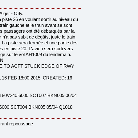
lger - Orly.
la piste 26 en voulant sortir au niveau du
ain gauche et le train avant se sont
es passagers ont été débarqués par la
n n'a pas subit de dégâts, juste le train
r. La piste sera fermée et une partie des
s en piste 20. L'avion sera sorti vers
agé sur le vol AH1009 du lendemain.
 N
UE TO ACFT STUCK EDGE OF RWY
L 16 FEB 18:00 2015. CREATED: 16
180V240 6000 SCT007 BKN009 06/04
6000 SCT004 BKN005 05/04 Q1018
urant repoussage