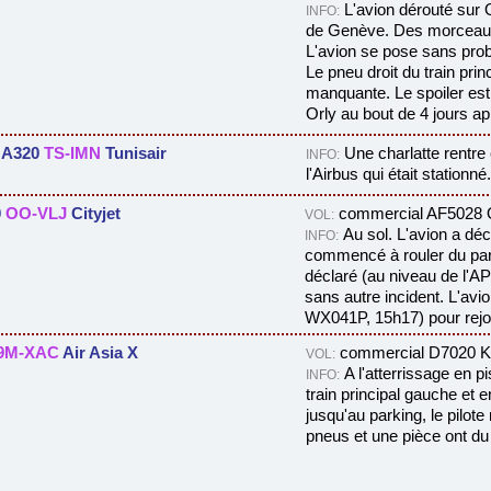
L'avion dérouté sur O
INFO:
de Genève. Des morceaux d
L'avion se pose sans pro
Le pneu droit du train princ
manquante. Le spoiler es
Orly au bout de 4 jours ap
 A320
TS-IMN
Tunisair
Une charlatte rentre 
INFO:
l'Airbus qui était stationné.
0
OO-VLJ
Cityjet
commercial AF5028 O
VOL:
Au sol.
L'avion a déc
INFO:
commencé à rouler du park
déclaré (au niveau de l'A
sans autre incident. L'avio
WX041P, 15h17) pour rejo
9M-XAC
Air Asia X
commercial D7020 Ku
VOL:
A l'atterrissage en 
INFO:
train principal gauche et 
jusqu'au parking, le pilote
pneus et une pièce ont du