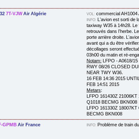
332
7T-VJW
Air Algérie
commercial AH1004 A
VOL:
L'avion est sorti de 
INFO:
taxiway W35 à 14h28. Le tr
retrouvés dans l'herbe. L
porte arrière droite. L'avio
avant qui a du être vérifie
décollages seront effectué
03h00 du matin et ré-eng
Notam:
LFPO - A0618/15
RWY 08/26 CLOSED D
NEAR TWY W36.
16 FEB 14:36 2015 UNTI
FEB 14:51 2015
Metars
:
LFPO 161430Z 21006KT 
Q1018 BECMG BKN008
LFPO 161330Z 18007KT 
BECMG BKN008
F-GPMB
Air France
Problème de train d
INFO: