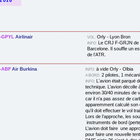
-GPYL
Airlinair
Orly - Lyon Bron
VOL:
Le CRJ F-GRJN de Bri
INFO:
Barcelone. Il souffle un 
de l'ATR.
-ABF
Air Burkina
à vide Orly - Olbia
INFO:
2 pilotes, 1 mécan
A BORD:
L'avion était parqué d
INFO:
technique. L’avion décolle
environ 30/40 minutes de v
car il n’a pas assez de car
apparemment calculé son ca
qu’il doit effectuer le vol tr
Lors de l’approche, les so
instruments de bord
(pert
L’avion doit faire une appr
pour faire une nouvelle ten