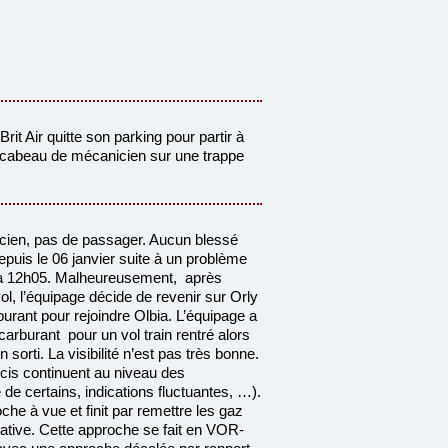
t Air quitte son parking pour partir à
escabeau de mécanicien sur une trappe
icien, pas de passager. Aucun blessé
epuis le 06 janvier suite à un problème
à 12h05. Malheureusement, après
ol,
l’équipage décide de revenir sur Orly
burant pour rejoindre Olbia. L’équipage a
rburant pour un vol train rentré alors
ain sorti. La visibilité n’est pas très bonne.
ucis continuent au niveau des
e de certains, indications fluctuantes, …).
oche à vue et finit par remettre les
gaz
tative. Cette approche se fait en VOR-