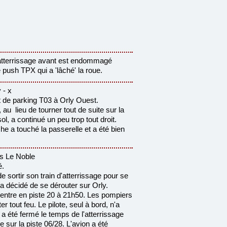
'atterrissage avant est endommagé
 push TPX qui a 'lâché' la roue.
 - x
nt de parking T03 à Orly Ouest.
au lieu de tourner tout de suite sur la
l, a continué un peu trop tout droit.
he a touché la passerelle et a été bien
s Le Noble
é.
de sortir son train d'atterrissage pour se
 a décidé de se dérouter sur Orly.
 ventre en piste 20 à 21h50. Les pompiers
er tout feu. Le pilote, seul à bord, n'a
t a été fermé
le temps de l'atterrissage
re sur la piste 06/28. L'avion a été