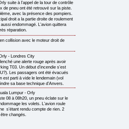
rly suite à l'appel de la tour de contrôle
e pneu ont été retrouvé sur la piste.
blème, avec la présence des pompiers.
ipal droit a la partie droite de roulement
t aussi endommagé. L'avion quittera
rès réparation.
en collision avec le moteur droit de
rly - Londres City
lenché une alerte rouge après avoir
ing T03. Un début d'incendie s'est
PU?). Les passagers ont été évacués
n est parti à vide le lendemain (vol
indre sa base technique d'Anvers.
ala Lumpur - Orly
piste 08 à 08h20, un pneu
éclate sur le
endommage les volets. L'avion roule
 ne
s'étant rendu compte de rien. 2
 être changés.