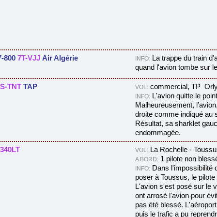
7-800
7T-VJJ
Air Algérie
La trappe du train d
INFO:
quand l'avion tombe sur le
S-TNT
TAP
commercial, TP Orly
VOL:
L'avion quitte le poi
INFO:
Malheureusement, l’avion, 
droite comme indiqué au so
Résultat, sa sharklet gauc
endommagée.
340LT
La Rochelle - Toussu
VOL:
1 pilote non bless
A BORD:
Dans l'impossibilité 
INFO:
poser à Toussus, le pilote
L'avion s'est posé sur le
ont
arrosé l'avion pour évit
pas été blessé. L'aéropor
puis le trafic a pu reprend