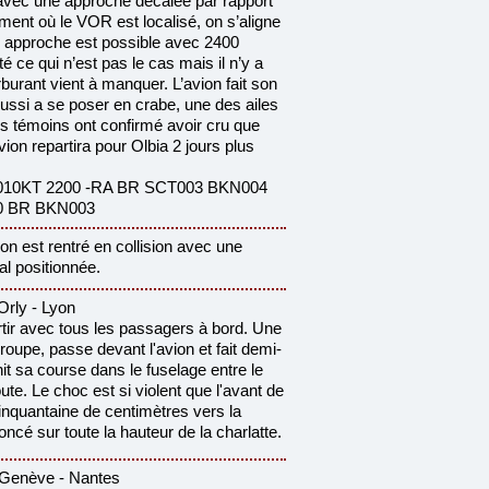
 avec une
approche décalée par rapport
ment où le VOR est localisé, on s’aligne
e approche est possible avec 2400
té ce qui n’est pas le cas mais
il
n’y a
rburant vient à manquer. L’avion fait son
éussi
a se poser en crabe, une des ailes
urs témoins ont confirmé avoir cru que
avion repartira pour Olbia 2 jours plus
010KT 2200 -RA BR SCT003 BKN004
 BR BKN003
ion est rentré en collision avec une
al positionnée.
rly - Lyon
artir avec tous les passagers à bord. Une
groupe, passe devant l'avion et fait demi-
nit sa course dans le fuselage entre le
oute. Le choc est si violent que l'avant de
inquantaine de centimètres vers la
oncé sur toute la hauteur de la charlatte.
Genève - Nantes