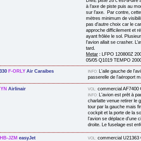
DME piste 26 c'est-à-dire
à l’axe de piste puis au mo
sur l’axe.
Par contre, cett
mètres minimum de visibili
pas d’autre choix car le ca
approche difficilement et r
ayant frôlée le sol. Plusie
l’avion allait se crasher. L’
tard.
Metar
: LFPO 120800Z 20
05/05 Q1019
TEMPO 2000
A330
F-ORLY
Air Caraibes
L'aile gauche de l'av
INFO:
passerelle de l'aéroport m
KYN
Airlinair
commercial AF7400 O
VOL:
L'avion est prêt à p
INFO:
charlatte venue retirer le 
tour par la gauche mais fi
cockpit et la porte de la s
l'avion se déplace d'une c
droite. Le fuselage est enf
HB-JZM
easyJet
commercial U21363 
VOL: