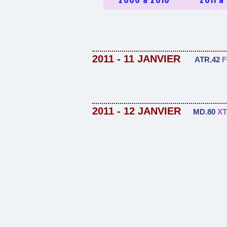
2011 - 11 JANVIER
ATR.42
F
2011 - 12 JANVIER
MD.80
XT