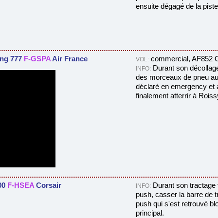
ensuite dégagé de la piste
ng 777
F-GSPA
Air France
commercial, AF852 O
VOL:
Durant son décollag
INFO:
des
morceaux de pneu au m
déclaré en emergency et
finalement atterrir à Roiss
00
F-HSEA
Corsair
D
urant son tractage v
INFO:
push, casser la barre de t
push qui s'est retrouvé bl
principal.