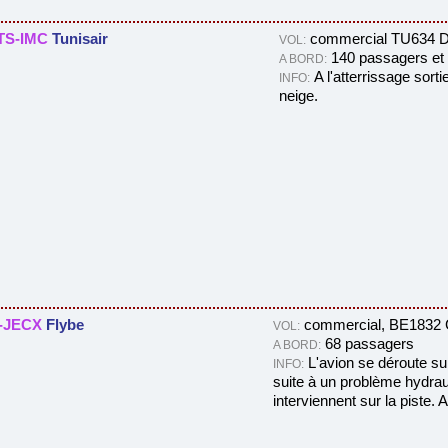
TS-IMC
Tunisair
commercial TU634 Dj
VOL:
140 passagers et
A BORD:
A l'atterrissage sor
INFO:
neige.
-JECX
Flybe
commercial, BE1832 G
VOL:
68 passagers
A BORD:
L'avion se déroute su
INFO:
suite à un problème hydrau
interviennent sur la piste.