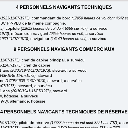
4 PERSONNELS NAVIGANTS TECHNIQUES
, commandant de bord
1/1923-11/07/1973)
(17959 heures de vol dont 4642 s
-323C PP-VLU de la même compagnie.
, copilote
, a survécu
3)
(12613 heures de vol dont 5055 sur 707)
, mécanicien navigant
, a survécu
/1973)
(9655 heures de vol)
, navigateur
, a survécu
/1930-11/07/1973)
(14140 heures de vol)
9 PERSONNELS NAVIGANTS COMMERCIAUX
, chef de cabine principal, a survécu
-11/07/1973)
, chef de cabine
8-11/07/1973)
31 ans
, steward, a survécu
(20/05/1942-11/07/1973)
, steward
8/06/1945-11/07/1973)
ans
, steward, a survécu
(17/05/1939-11/07/1973)
, steward, a survécu
/07/1973)
1 ans
, steward
(20/10/1941-11/07/1973)
, hôtesse, a survécu
)
, allemande, hôtesse
1973)
4 PERSONNELS NAVIGANTS TECHNIQUES DE RÉSERVE
, pilote de réserve
, a su
1/07/1973)
(17788 heures de vol dont 3221 sur 707)
, copilote de réserve
-11/07/1973)
(1540 heures de vol dont 788 sur 707)