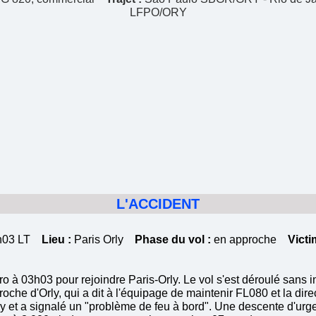
LFPO/ORY
L'ACCIDENT
15h03 LT
Lieu :
Paris Orly
Phase du vol :
en approche
Victi
ro à 03h03 pour rejoindre Paris-Orly. Le vol s'est déroulé sans 
oche d'Orly, qui a dit à l'équipage de maintenir FL080 et la di
rly et a signalé un "problème de feu à bord". Une descente d'u