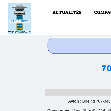
ACTUALITÉS
COMPA
70
Avion :
Boeing 707-3
Compagnie :
Varig (Brésil)
Vol :
R