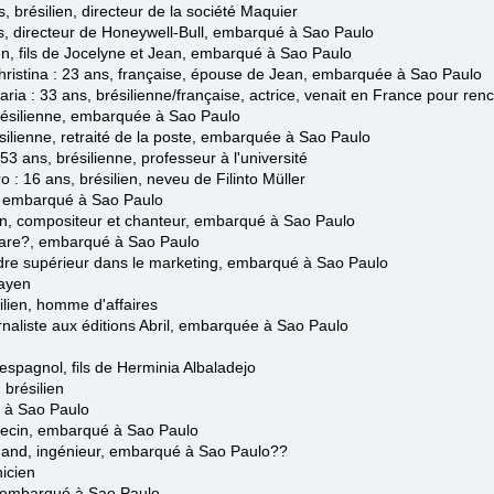
brésilien, directeur de la société Maquier
, directeur de Honeywell-Bull,
embarqué
à Sao Paulo
, fils de Jocelyne et Jean,
embarqué
à Sao Paulo
tina : 23 ans, française, épouse de Jean,
embarquée
à Sao Paulo
33 ans, brésilienne/française, actrice, venait en France pour renco
ésilienne, embarquée à Sao Paulo
lienne, retraité de la poste
,
embarquée
à Sao Paulo
 53 ans, brésilienne, professeur à l'université
ro
: 16 ans, brésilien, neveu
de Filinto Müller
n, embarqué à Sao Paulo
en, compositeur et chanteur, embarqué
à Sao Paulo
gare?,
embarqué à Sao Paulo
re supérieur dans le marketing,
embarqué
à Sao Paulo
ayen
silien, homme d'affaires
aliste aux éditions Abril,
embarquée
à Sao Paulo
 espagnol, fils de Herminia Albaladejo
brésilien
à Sao Paulo
ecin,
embarqué
à Sao Paulo
mand, ingénieur,
embarqué à Sao Paulo
??
icien
embarqué
à Sao Paulo