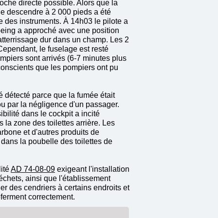
oche directe possible. Alors que la
de descendre à 2 000 pieds a été
 des instruments. À 14h03 le pilote a
 Boeing a approché avec une position
 atterrissage dur dans un champ. Les 2
Cependant, le fuselage est resté
mpiers sont arrivés (6-7 minutes plus
 inconscients que les pompiers ont pu
té détecté parce que la fumée était
ou par la négligence d'un passager.
bilité dans le cockpit a incité
 la zone des toilettes arrière. Les
rbone et d'autres produits de
 dans la poubelle des toilettes de
lité
AD 74-08-09
exigeant l'installation
échets, ainsi que l'établissement
er des cendriers à certains endroits et
eferment correctement.