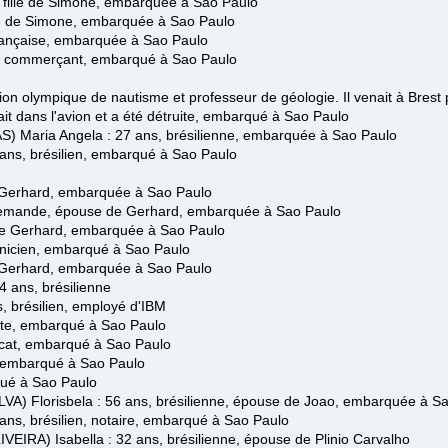
 fille de Simone, embarquée à Sao Paulo
lle de Simone, embarquée à Sao Paulo
ançaise, embarquée à Sao Paulo
en, commerçant, embarqué à Sao Paulo
n olympique de nautisme et professeur de géologie. Il venait à Brest p
tait dans l'avion et a été détruite, embarqué à Sao Paulo
) Maria Angela
: 27 ans, brésilienne,
embarquée
à Sao Paulo
ns, brésilien,
embarqué
à Sao Paulo
de Gerhard, embarquée à Sao Paulo
lemande, épouse de Gerhard, embarquée à Sao Paulo
e de Gerhard, embarquée à Sao Paulo
nicien, embarqué à Sao Paulo
de Gerhard, embarquée à Sao Paulo
4 ans, brésilienne
, brésilien
,
employé d'IBM
iste, embarqué à Sao Paulo
ocat, embarqué
à Sao Paulo
n, embarqué à Sao Paulo
ué à Sao Paulo
LVA)
Florisbela
: 56 ans, brésilienne,
épouse de
Joao
, embarquée à Sa
 ans, brésilien, notaire, embarqué à Sao Paulo
IVEIRA)
Isabella
: 32 ans, brésilienne, épouse
de Plinio Carvalho