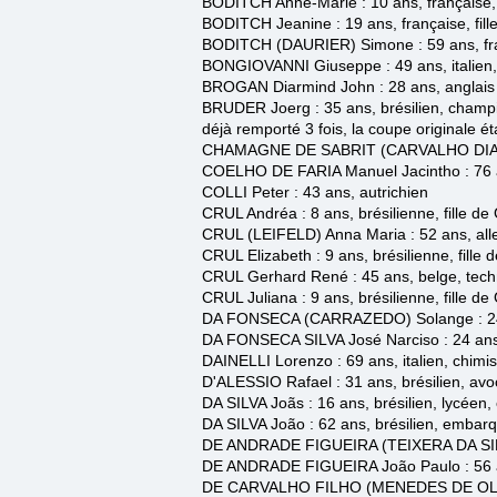
BODITCH Anne-Marie : 10 ans, française,
BODITCH Jeanine : 19 ans, française, fi
BODITCH (DAURIER) Simone : 59 ans, fr
BONGIOVANNI Giuseppe
: 49 ans, itali
BROGAN Diarmind John
: 28 ans, anglais
BRUDER Joerg : 35 ans, brésilien, champio
déjà remporté 3 fois, la coupe originale é
CHAMAGNE DE SABRIT
(CARVALHO DIAS
COELHO DE FARIA Manuel Jacintho : 76 a
COLLI Peter : 43 ans, autrichien
CRUL Andréa
: 8 ans, brésilienne, fille 
CRUL (LEIFELD) Anna Maria : 52 ans, al
CRUL Elizabeth : 9 ans, brésilienne, fill
CRUL Gerhard René : 45 ans, belge, tech
CRUL Juliana : 9 ans, brésilienne, fille 
DA FONSECA (CARRAZEDO) Solange
: 2
DA FONSECA SILVA José Narciso
: 24 ans
DAINELLI Lorenzo : 69 ans, italien, chim
D'ALESSIO Rafael
: 31 ans, brésilien, av
DA SILVA
Joãs
: 16 ans, brésilien, lycée
DA SILVA João : 62 ans, brésilien,
embarq
DE ANDRADE FIGUEIRA (TEIXERA DA SI
DE ANDRADE FIGUEIRA João Paulo
: 56
DE CARVALHO FILHO (MENEDES DE OL