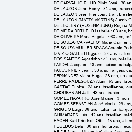
DE CARVALHO FILHO Plinio José : 38 ans, 
DE LAUZON Jean Henry : 31 ans, français
DE LAUZON Jean Francois : 1 an, brésilien
DE LAUZON (MATTA MARTINS) Jocely Chris
DE LE
CLERY (ROSENMBURG) Régina Maria : 
DE MEIRA BOTHELO Isabelle : 63 ans, br
DE OLIVEIRA Maria Angela : ~60 ans, brési
DE SOUZA (CARVALHO) Maria Carmen
:
DE SOUZA MÜLLER BRAGA Antonio
Ped
DIVIZIO GALLETI Egydio : 34 ans, italie
DOS SANTOS ​Agostinho : 41 ans, brésili
FARDEL Jacques : 48 ans, suisse ou bul
FAUCONNIER Jean : 33 ans, français, cad
FERNANDEZ Victor Hugo : 23 ans, urugu
FERREIRA DE
SOUZA
Alain
: 63 ans, bré
GASTAO Eunice : 24 ans, brésilienne, journ
G
HORB
ANIAN Jalil : 43 ans, iranien
GOMEZ NAVARRO José Marise
: 3 mois,
GOMEZ-SEBASTIAN José Maria : 29 ans, 
GRIGLIO
Luigi : 38 ans,
italien
,
embarqué
GUIMARÃES Luís : 42 ans, brésilien
, méd
HAGEN
Kurt Friedrich Otto : 45 ans, alle
HEGEDUS
Bela : 30 ans, hongrois
, mécan
HEIDE Jorge : 16 ans, brésilien
, étudiant,