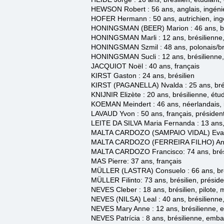
HEWSON Robert : 56 ans, anglais
, ingéni
HOFER Hermann : 50 ans, autrichien
, in
HONINGSMAN (BEER) Marion : 46 ans, br
HONINGSMAN Marli : 12 ans, brésilienne
HONINGSMAN Szmil : 48 ans, polonais/br
HONINGSMAN Sucli : 12 ans, brésilienne
JACQUIOT Noël : 40 ans, français
KIRST Gaston
: 24 ans, brésilien
KIRST (PAGANELLA) Nvalda
: 25 ans, br
KNIJNIR Elizète :
20 ans, brésilienne, étu
KOEMAN Meindert : 46 ans, néerlandais
,
LAVAUD Yvon : 50 ans, français, président 
LEITE DA SILVA
Maria Fernanda : 13 ans,
MALTA CARDOZO (SAMPAIO VIDAL)
Eva
MALTA CARDOZO (FERREIRA FILHO
)
An
MALTA CARDOZO Francisco: 74 ans, brési
MAS
Pierre: 37 ans, français
MÜLLER (LASTRA) Consuelo
: 66 ans, b
MÜLLER
Filinto: 73 ans, brésilien, présid
NEVES Cleber : 18 ans, brésilien, pilote
, 
NEVES (NILSA) Leal
: 40 ans, brésilienne
NEVES Mary Anne : 12 ans,
brésilienne,
NEVES Patrícia :
8 ans, brésilienne,
emba