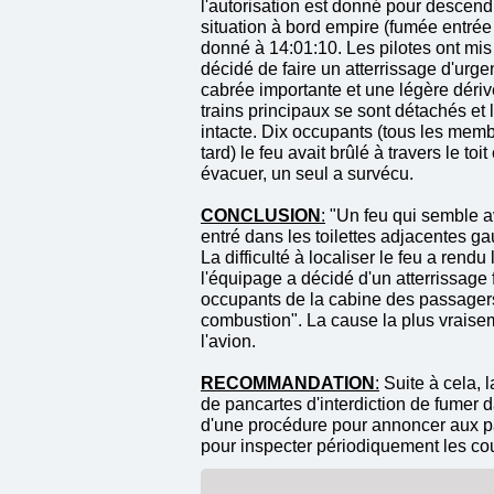
l'autorisation est donné pour descend
situation à bord empire (fumée entrée
donné à 14:01:10. Les pilotes ont mis
décidé de faire un atterrissage d'urge
cabrée importante et une légère dériv
trains principaux se sont détachés et
intacte. Dix occupants (tous les memb
tard) le feu avait brûlé à travers le t
évacuer, un seul a survécu.
CONCLUSION
:
"Un feu qui semble avo
entré dans les toilettes adjacentes g
La difficulté à localiser le feu a rend
l'équipage a décidé d'un atterrissage 
occupants de la cabine des passagers 
combustion". La cause la plus vraisemb
l'avion.
RECOMMANDATION
:
Suite à cela, l
de pancartes d'interdiction de fumer d
d'une procédure pour annoncer aux pass
pour inspecter périodiquement les couv