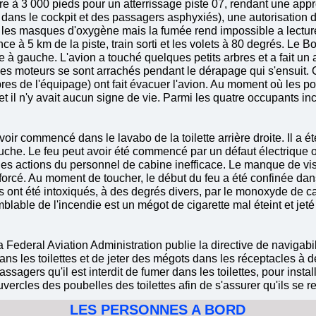
re à 3 000 pieds pour un atterrissage piste 07, rendant une appr
 dans le cockpit et des passagers asphyxiés), une autorisation 
 les masques d'oxygène mais la fumée rend impossible a lecture
nce à 5 km de la piste, train sorti et les volets à 80 degrés. Le
e à gauche. L'avion a touché quelques petits arbres et a fait un
 les moteurs se sont arrachés pendant le dérapage qui s'ensuit. 
res de l'équipage) ont fait évacuer l'avion. Au moment où les po
oit et il n'y avait aucun signe de vie. Parmi les quatre occupants
ir commencé dans le lavabo de la toilette arrière droite. Il a é
auche. Le feu peut avoir été commencé par un défaut électrique 
u les actions du personnel de cabine inefficace. Le manque de visi
forcé. Au moment de toucher, le début du feu a été confinée dans
ont été intoxiqués, à des degrés divers, par le monoxyde de ca
lable de l'incendie est un mégot de cigarette mal éteint et jeté
a Federal Aviation Administration publie la directive de navigabi
ans les toilettes et de jeter des mégots dans les réceptacles à d
agers qu'il est interdit de fumer dans les toilettes, pour install
ercles des poubelles des toilettes afin de s'assurer qu'ils se r
LES PERSONNES A BORD