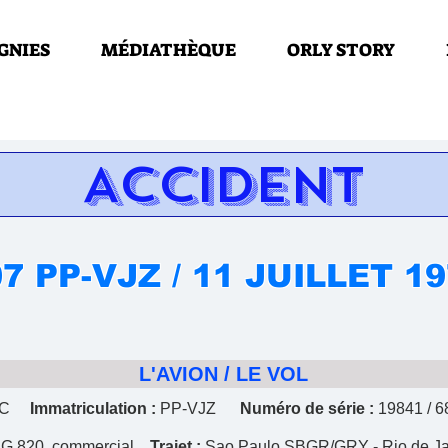
GNIES
MÉDIATHÈQUE
ORLY STORY
ACCIDENT
7 PP-VJZ / 11 JUILLET 1
L'AVION / LE VOL
45C
Immatriculation :
PP-VJZ
Numéro de série :
19841 /
G 820, commercial
Trajet :
Sao Paulo SBGR/GRY - Rio de Jan