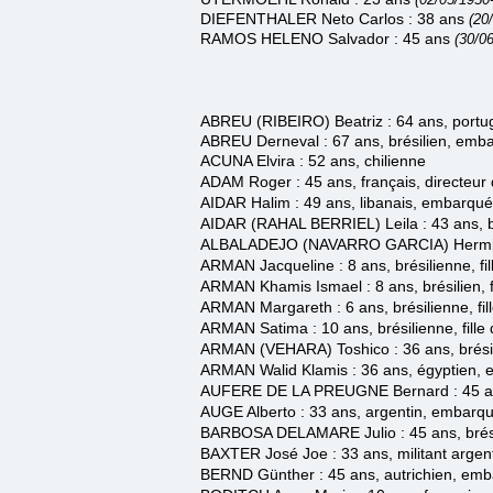
DIEFENTHALER Neto Carlos : 38 ans
(20
RAMOS HELENO Salvador : 45 ans
(30/0
ABREU (RIBEIRO) Beatriz : 64 ans, port
ABREU Derneval : 67 ans, brésilien, emb
ACUNA Elvira : 52 ans, chilienne
ADAM Roger : 45 ans, français, directeur
AIDAR Halim : 49 ans, libanais, embarqu
AIDAR (RAHAL BERRIEL) Leila : 43 ans, b
ALBALADEJO (NAVARRO GARCIA) He
rm
ARMAN Jacqueline : 8 ans, brésilienne, fi
ARMAN Khamis Ismael : 8 ans, brésilien, 
ARMAN Margareth : 6 ans, brésilienne, fi
ARMAN Satima : 10 ans, brésilienne, fill
ARMAN (VEHARA) Toshico : 36 ans, brési
ARMAN Walid Klamis
: 36 ans, égyptien,
AUFERE DE LA PREUGNE Bernard
: 45 a
AUGE Alberto : 33 ans, argentin, embarq
BARBOSA DELAMARE Julio : 45 ans, brésil
BAXTER José Joe : 33 ans, militant arge
BERND Günther : 45 ans, autrichien, em