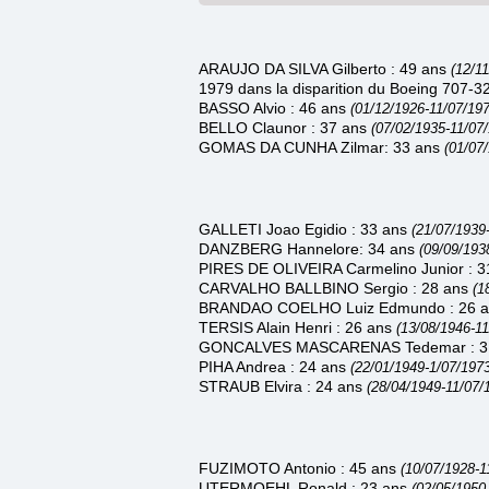
ARAUJO DA SILVA Gilberto : 49 ans
(12/1
1979 dans la disparition du Boeing 707
BASSO Alvio : 46 ans
(01/12/1926-11/07/197
BELLO Claunor : 37 ans
(07/02/1935-11/07
GOMAS DA CUNHA Zilmar: 33 ans
(01/07
GALLETI Joao Egidio : 33 ans
(21/07/1939
DANZBERG Hannelore: 34 ans
(09/09/193
PIRES DE OLIVEIRA Carmelino Junior : 
CARVALHO BALLBINO Sergio : 28 ans
(1
BRANDAO COELHO Luiz Edmundo : 26 
TERSIS Alain Henri : 26 ans
(13/08/1946-11
GONCALVES MASCARENAS Tedemar : 3
PIHA Andrea : 24 ans
(22/01/1949-1/07/1973
STRAUB Elvira : 24 ans
(28/04/1949-11/07/
FUZIMOTO Antonio : 45 ans
(10/07/1928-1
UTERMOEHL Ronald : 23 ans
(02/05/1950