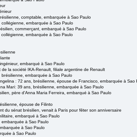
eur
génieur
ésilienne
, comptable,
embarquée
à Sao Paulo
, collégienne,
embarquée
à Sao Paulo
ésilien
, commerçant,
embarqué
à Sao Paulo
, collégienne,
embarquée
à Sao Paulo
ésilienne
diante
 ingénieur,
embarqué
à Sao Paulo
de la société IKA-Renault, filiale argentine de Renault
 brésilienne
,
embarquée
à Sao Paulo
ngelina
: 72 ans, brésilienn
e, épouse de Francisco, embarquée à Sao 
na Mari: 39 ans, brésilienne,
embarquée à Sao Paulo
lien, père d'Anna Maria Ferreira, embarqué à Sao Paulo
résilienne, épouse de Filinto
ent du sénat brésilien, venait à Paris pour fêter son anniversaire
militaire,
embarqué
à Sao Paulo
,
embarquée
à Sao Paulo
embarquée
à Sao Paulo
rquée
à Sao Paulo