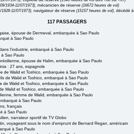
, mécanicien de réserve
/09/1934-11/07/1973)
(16672 heures de vol)
, navigateur de réserve
, décédé à 
6/1928-11/07/1973)
(15157 heures de vol)
117
PASSAGERS
ugaise, épouse de Dermeval, embarquée à Sao Paulo
arqué à Sao Paulo
 dans l'industrie, embarqué à Sao Paulo
é à Sao Paulo
résilienne, épouse de Halim, embarquée à Sao Paulo
inia : 27 ans, espagnole
lle de Walid et Toshico, embarquée à Sao Paulo
fils de Walid et Toshico, embarqué à Sao Paulo
lle de Walid et Toshico, embarquée à Sao Paulo
e de Walid et Toshico, embarquée à Sao Paulo
lienne, femme de Walid, embarquée à Sao Paulo
 embarqué à Sao Paulo
ns, français
ué à Sao Paulo
ien, narrateur sportif de TV Globo
ntin, voyageant sous le nom d'emprunt de Bernard Regan, américain
barqué
à Sao Paulo