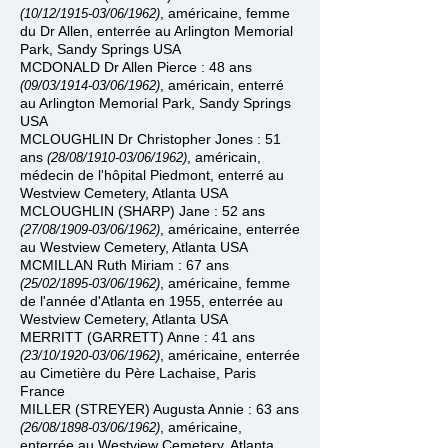
, américaine, femme
(10/12/1915
-
03/06/1962)
du Dr Allen, enterrée au Arlington Memorial
Park,
Sandy Springs USA
MCDONALD Dr Allen Pierce : 48 ans
, américain, enterré
(09/03/1914
-
03/06/1962)
au Arlington Memorial Park
,
Sandy Springs
USA
MCLOUGHLIN Dr Christopher Jones : 51
ans
,
américain,
(28/08/1910
-
03/06/1962)
médecin de l'hôpital Piedmont, enterré
au
Westview Cemetery
, Atlanta USA
MCLOUGHLIN (SHARP) Jane : 52 ans
, américaine, enterrée
(27/08/1909
-
03/06/1962)
au
Westview Cemetery
, Atlanta USA
MCMILLAN Ruth Miriam : 67 ans
, américaine, femme
(25/02/1895
-
03/06/1962)
de l'année d'Atlanta en 1955, enterrée
au
Westview Cemetery
, Atlanta USA
MERRITT (GARRETT) Anne : 41 ans
, américaine, enterrée
(23/10/1920
-
03/06/1962)
au Cimetière du Père Lachaise, Paris
France
MILLER (STREYER) Augusta Annie : 63 ans
, américaine,
(26/08/1898
-
03/06/1962)
enterrée
au
Westview Cemetery
, Atlanta