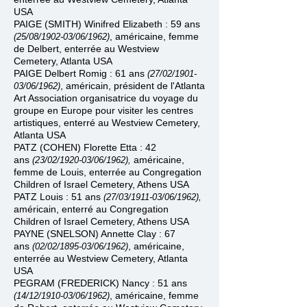
USA
PAIGE (SMITH) Winifred Elizabeth : 59 ans
, américaine, femme
(25/08/1902
-
03/06/1962)
de Delbert, enterrée
au
Westview
Cemetery
, Atlanta USA
PAIGE Delbert Romig : 61 ans
(27/02/1901
-
, américain, président de l'Atlanta
03/06/1962)
Art Association organisatrice du voyage du
groupe en Europe pour visiter les centres
artistiques,
enterré
au
Westview Cemetery
,
Atlanta USA
PATZ (COHEN) Florette Etta : 42
ans
américaine,
(23/02/1920
-
03/06/1962),
femme de Louis, enterrée au
Congregation
Children of Israel Cemetery, Athens USA
PATZ Louis : 51 ans
(27/03/1911
-
03/06/1962),
américain, enterré au Congregation
Children of Israel Cemetery, Athens USA
PAYNE (SNELSON) Annette Clay : 67
ans
, américaine,
(02/02/1895
-
03/06/1962)
enterrée
au
Westview Cemetery
, Atlanta
USA
PEGRAM (FREDERICK) Nancy : 51 ans
, américaine, femme
(14/12/1910
-
03/06/1962)