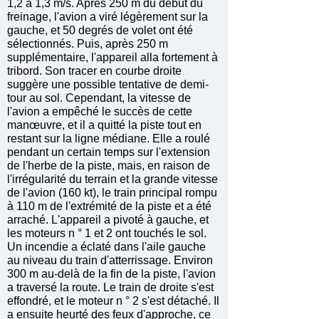
1,2 à 1,3 m/s. Après 250 m du début du
freinage, l'avion a viré légèrement sur la
gauche, et 50 degrés de volet ont été
sélectionnés. Puis, après 250 m
supplémentaire, l'appareil alla fortement à
tribord. Son tracer en courbe droite
suggère une possible tentative de demi-
tour au sol. Cependant, la vitesse de
l'avion a empêché le succès de cette
manœuvre, et il a quitté la piste tout en
restant sur la ligne médiane. Elle a roulé
pendant un certain temps sur l'extension
de l'herbe de la piste, mais, en raison de
l'irrégularité du terrain et la grande vitesse
de l'avion (160 kt), le train principal rompu
à 110 m de l'extrémité de la piste et a été
arraché. L'appareil a pivoté à gauche, et
les moteurs n ° 1 et 2 ont touchés le sol.
Un incendie a éclaté dans l'aile gauche
au niveau du train d'atterrissage. Environ
300 m au-delà de la fin de la piste, l'avion
a traversé la route. Le train de droite s'est
effondré, et le moteur n ° 2 s'est détaché. Il
a ensuite heurté des feux d'approche, ce