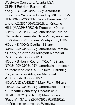
Westview Cemetery
, Atlanta USA
GLENN Ephriam Barron : 61
ans
, américain,
(15/11/1900
-
03/06/1962)
enterré au Westview Cemetery
, Atlanta USA
HENSON (WOOTEN) Beaty Ernestine : 64
ans
, américaine
(14/12/1897
-
03/06/1962)
HILL (MACPHERSON) Frances : 40 ans
, américaine, fille de
(23/03/1922
-
03/06/1962)
Clementina, sœur de Clara Virgin, enterrée
au Oakwood Cemetery, Montgomery
USA
HOLLINS (COX) Cecilia : 61 ans
, américaine, femme
(13/09/1900
-
03/06/1962)
d'Henry, enterrée au Arlington Memorial
Park,
Sandy Springs USA
HOLLINS Henry Redfern "Red" : 52 ans
, américain, directeur
(17/08/1909
-
03/06/1962)
de recherche chez WRC Smith Publishing
Co., enterré au Arlington Memorial
Park
,
Sandy Springs USA
HOWLAND (ANSLEY) Mary Park : 54 ans
, américaine, enterrée
(09/09/1907
-
03/06/1962)
au Decatur Cemetery, Decatur USA
HUMPHREYS (BEALER) Mary Louise
"Puddin" : 37 ans
,
(27/04/1925
-
03/06/1962)
américaine, enterrée au
Westview