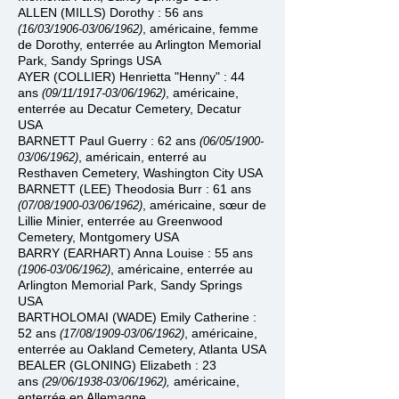
ALLEN (MILLS) Dorothy : 56 ans
, américaine, femme
(16/03/1906
-
03/06/1962)
de Dorothy, enterrée au Arlington Memorial
Park, Sandy Springs USA
AYER (COLLIER) Henrietta "Henny" : 44
ans
, américaine,
(09/11/1917
-
03/06/1962)
enterrée au Decatur Cemetery, Decatur
USA
BARNETT Paul Guerry : 62 ans
(06/05/1900
-
, américain, enterré au
03/06/1962)
Resthaven Cemetery, Washington City USA
BARNETT (LEE) Theodosia Burr : 61 ans
, américaine, sœur de
(07/08/1900
-
03/06/1962)
Lillie Minier, enterrée au Greenwood
Cemetery, Montgomery USA
BARRY (EARHART) Anna Louise : 55 ans
, américaine,
enterrée au
(1906
-
03/06/1962)
Arlington Memorial Park, Sandy Springs
USA
BARTHOLOMAI (WADE) Emily Catherine :
52 ans
, américaine,
(17/08/1909-
03/06/1962)
enterrée au Oakland Cemetery, Atlanta USA
BEALER (GLONING) Elizabeth : 23
ans
américaine,
(29/06/1938-
03/06/1962),
enterrée en Allemagne