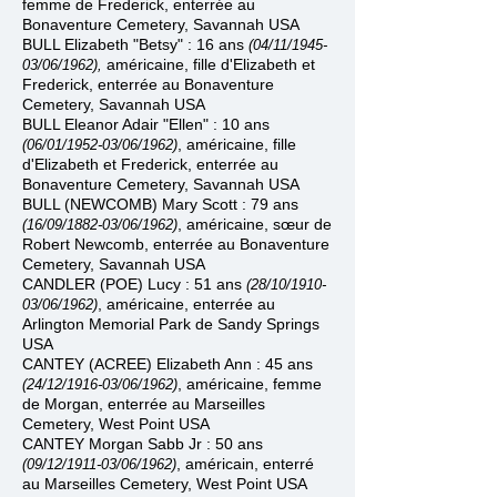
femme de Frederick, enterrée au
Bonaventure Cemetery, Savannah USA
BULL Elizabeth "Betsy" : 16 ans
(04/11/1945
-
américaine, fille d'Elizabeth et
03/06/1962),
Frederick, enterrée au Bonaventure
Cemetery, Savannah USA
BULL Eleanor Adair "Ellen" : 10 ans
, américaine, fille
(06/01/1952
-
03/06/1962)
d'Elizabeth et Frederick, enterrée au
Bonaventure Cemetery, Savannah USA
BULL (NEWCOMB) Mary Scott : 79 ans
, américaine, sœur de
(16/09/1882
-
03/06/1962)
Robert Newcomb, enterrée au Bonaventure
Cemetery, Savannah USA
CANDLER (POE) Lucy : 51 ans
(28/10/1910
-
, américaine, enterrée au
03/06/1962)
Arlington Memorial Park de Sandy Springs
USA
CANTEY (ACREE) Elizabeth Ann : 45 ans
, américaine, femme
(24/12/1916
-
03/06/1962)
de Morgan, enterrée au Marseilles
Cemetery, West Point USA
CANTEY Morgan Sabb Jr : 50 ans
, américain, enterré
(09/12/1911
-
03/06/1962)
au Marseilles Cemetery, West Point USA