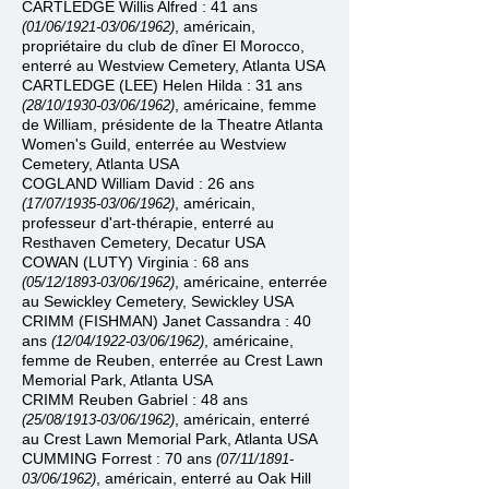
CARTLEDGE Willis Alfred : 41 ans
, américain,
(01/06/1921
-
03/06/1962)
propriétaire du club de dîner El Morocco,
enterré au Westview Cemetery
, Atlanta USA
CARTLEDGE (LEE) Helen Hilda : 31 ans
, américaine, femme
(28/10/1930
-
03/06/1962)
de William, présidente de la Theatre Atlanta
Women's Guild, enterrée au Westview
Cemetery
, Atlanta USA
COGLAND William David : 26 ans
, américain
,
(17/07/1935
-
03/06/1962)
professeur d'art-thérapie, enterré au
Resthaven Cemetery, Decatur USA
COWAN (LUTY) Virginia : 68 ans
, américaine, enterrée
(05/12/1893
-
03/06/1962)
au Sewickley Cemetery, Sewickley USA
CRIMM (FISHMAN) Janet Cassandra : 40
ans
, américaine,
(12/04/1922
-
03/06/1962)
femme de Reuben, enterrée au Crest Lawn
Memorial Park, Atlanta USA
CRIMM Reuben Gabriel : 48 ans
, américain, enterré
(25/08/1913
-
03/06/1962)
au
Crest Lawn Memorial Park, Atlanta USA
CUMMING Forrest : 70 ans
(07/11/1891
-
, américain,
enterré au
Oak Hill
03/06/1962)