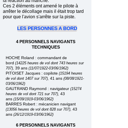
la réaction au manche.
Ces 2 éléments ont amené le pilote à
arrêter le décollage mais il était trop tard
pour que l'avion s'arrête sur la piste.
LES PERSONNES A BORD
4 PERSONNELS NAVIGANTS
TECHNIQUES
HOCHE Roland :
commandant de
bord
(14225 heures de vol dont 743 heures sur
39 ans
707),
(11
/07
/1922
-
03/06/1962)
PITOISET Jacques : copilote
(15194 heures
41 ans
de vol dont 1407 sur 707),
(08
/08
/1921
-
03/06/1962)
GAUTRAND Raymond :
navigateur
(15274
43
heures de vol dont 721 sur 707),
ans
(15
/09
/1919
-
03/06/1962)
BARRES Robert :
mécanicien navigant
43
(13056 heures de vol dont 828 sur 707),
ans
(26
/12
/1919
-
03/06/1962)
6 PERSONNELS NAVIGANTS