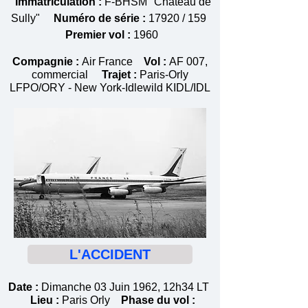
Immatriculation :
F-BHSM "Château de
Sully"
Numéro de série :
17920 / 159
Premier vol :
1960
Compagnie :
Air France
Vol :
AF 007,
commercial
Trajet :
Paris-Orly
LFPO/ORY - New York-Idlewild KIDL/IDL
L'ACCIDENT
Date :
Dimanche 03 Juin 1962, 12h34 LT
Lieu :
Paris Orly
Phase du vol :