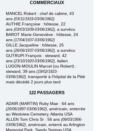
COMMERCIAUX
MANCEL Robert :
chef de cabine,
43
ans
(03
/11
/1919
-
03/06/1962)
AUTHIE Françoise : hôtesse, 22
ans
a survécu
(03
/03
/1939
-
03/06/1962),
BAROT Marie-Geneviève : hôtesse, 24
ans
(17/04
/1937
-
03/06/1962)
GILLE Jacqueline : hôtesse, 25
ans
a survécu
(26/06
/1937
-
03/06/1962),
GUTRUPI François : steward, 42
ans
italien
(23/10
/1920
-03/06/1962),
LUGON-MOULIN Marcel (ou Robert) :
steward, 39 ans
(19/02/1923
-
transporté à l'hôpital de la Pitié
03/06/1962),
mais décédé 2 jours plus tard
122 PASSAGERS
ADAIR (MARTIN) Ruby Mae : 64 ans
, américain, enterrée
(20/06/1897
-
03/06/1962)
au Westview Cemetery, Atlanta USA
ALLEN Tom Chris Sr : 56 ans
(09/03/1906
-
, américain, enterré au Arlington
03/06/1962)
Memorial Park, Sandy Springs USA