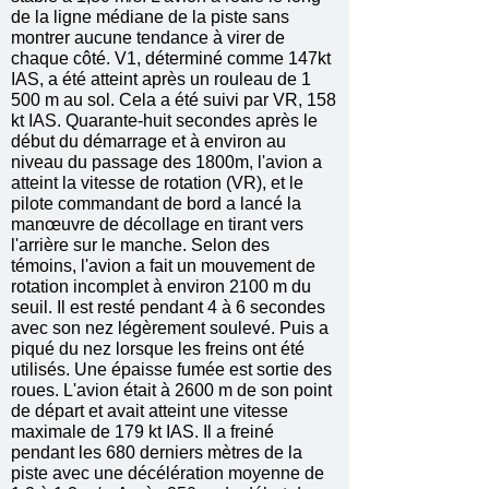
de la ligne médiane de la piste sans
montrer aucune tendance à virer de
chaque côté. V1, déterminé comme 147kt
IAS, a été atteint après un rouleau de 1
500 m au sol. Cela a été suivi par VR, 158
kt IAS. Quarante-huit secondes après le
début du démarrage et à environ au
niveau du passage des 1800m, l'avion a
atteint la vitesse de rotation (VR), et le
pilote commandant de bord a lancé la
manœuvre de décollage en tirant vers
l'arrière sur le manche. Selon des
témoins, l'avion a fait un mouvement de
rotation incomplet à environ 2100 m du
seuil. Il est resté pendant 4 à 6 secondes
avec son nez légèrement soulevé. Puis a
piqué du nez lorsque les freins ont été
utilisés. Une épaisse fumée est sortie des
roues. L'avion était à 2600 m de son point
de départ et avait atteint une vitesse
maximale de 179 kt IAS. Il a freiné
pendant les 680 derniers mètres de la
piste avec une décélération moyenne de