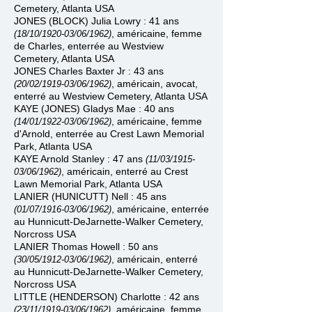
Cemetery
, Atlanta USA
JONES (BLOCK) Julia Lowry : 41 ans
, américaine, femme
(18/10/1920
-
03/06/1962)
de Charles, enterrée au
Westview
Cemetery
, Atlanta USA
JONES Charles Baxter Jr : 43 ans
, américain, avocat,
(20/02/1919
-
03/06/1962)
enterré
au
Westview Cemetery
, Atlanta USA
KAYE (JONES) Gladys Mae : 40 ans
, américaine, femme
(14/01/1922
-
03/06/1962)
d'Arnold,
enterrée au
Crest Lawn Memorial
Park, Atlanta USA
KAYE Arnold Stanley : 47 ans
(11/03/1915
-
, américain,
enterré au
Crest
03/06/1962)
Lawn Memorial Park, Atlanta USA
LANIER (HUNICUTT) Nell : 45 ans
, américaine, enterrée
(01/07/1916
-
03/06/1962)
au Hunnicutt-DeJarnette-Walker Cemetery,
Norcross USA
LANIER Thomas Howell : 50 ans
, américain, enterré
(30/05/1912
-
03/06/1962)
au Hunnicutt-DeJarnette-Walker Cemetery,
Norcross USA
LITTLE (HENDERSON) Charlotte : 42 ans
, américaine, femme
(23/11/1919
-
03/06/1962)