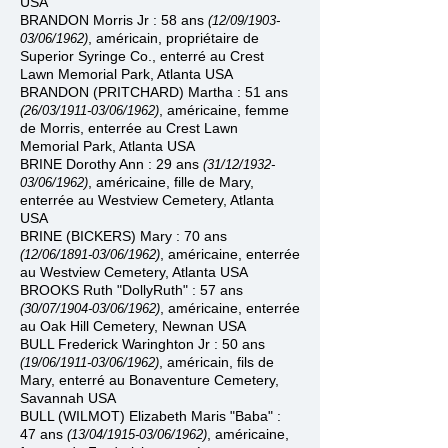
USA
BRANDON Morris Jr : 58 ans
(12/09/1903
-
, américain, propriétaire de
03/06/1962)
Superior Syringe Co., enterré au
Crest
Lawn Memorial Park, Atlanta USA
BRANDON (PRITCHARD) Martha : 51 ans
, américaine, femme
(26/03/1911
-
03/06/1962)
de Morris, enterrée au Crest Lawn
Memorial Park, Atlanta USA
BRINE Dorothy Ann : 29 ans
(31/12/1932-
, américaine, fille de Mary,
03/06/1962)
enterrée au Westview Cemetery, Atlanta
USA
BRINE (BICKERS) Mary :
70 ans
, américaine, enterrée
(12/06/1891-
03/06/1962)
au
Westview Cemetery
, Atlanta USA
BROOKS Ruth "DollyRuth" :
57 ans
, américaine,
enterrée
(30/07/1904
-
03/06/1962)
au
Oak Hill Cemetery, Newnan USA
BULL Frederick Waringhton Jr : 50 ans
, américain, fils de
(19/06/1911
-
03/06/1962)
Mary, enterré au
Bonaventure Cemetery,
Savannah USA
BULL (WILMOT) Elizabeth Maris "Baba" :
47 ans
, américaine,
(13/04/1915
-
03/06/1962)