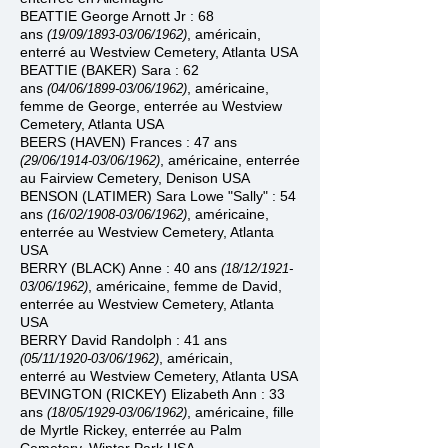
BEATTIE George Arnott Jr : 68
ans
, américain,
(19/09/1893
-
03/06/1962)
enterré au Westview Cemetery, Atlanta USA
BEATTIE (BAKER) Sara : 62
ans
, américaine,
(04/06/1899
-
03/06/1962)
femme de George,
enterrée au Westview
Cemetery, Atlanta USA
BEERS (HAVEN) Frances : 47 ans
, américaine, enterrée
(29/06/1914
-
03/06/1962)
au Fairview Cemetery, Denison USA
BENSON (LATIMER) Sara Lowe "Sally" : 54
ans
, américaine,
(16/02/1908
-
03/06/1962)
enterrée au Westview Cemetery, Atlanta
USA
BERRY (BLACK) Anne : 40 ans
(18/12/1921
-
, américaine, femme de David,
03/06/1962)
enterrée au
Westview Cemetery, Atlanta
USA
BERRY David Randolph : 41 ans
, américain,
(05/11/1920
-
03/06/1962)
enterré
au
Westview Cemetery, Atlanta USA
BEVINGTON (RICKEY) Elizabeth Ann : 33
ans
, américaine, fille
(18/05/1929
-
03/06/1962)
de Myrtle Rickey, enterrée au Palm