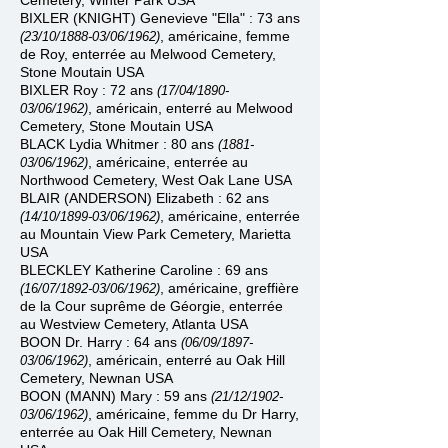
Cemetery, Winter Park USA
BIXLER (KNIGHT) Genevieve "Ella" : 73 ans
, américaine, femme
(23/10/1888
-
03/06/1962)
de Roy, enterrée au Melwood Cemetery,
Stone Moutain USA
BIXLER Roy : 72 ans
(17/04/1890
-
, américain, enterré au Melwood
03/06/1962)
Cemetery, Stone Moutain USA
BLACK Lydia Whitmer : 80 ans
(1881
-
, américaine, enterrée au
03/06/1962)
Northwood Cemetery, West Oak Lane USA
BLAIR (ANDERSON) Elizabeth : 62 ans
, américaine, enterrée
(14/10/1899
-
03/06/1962)
au Mountain View Park Cemetery, Marietta
USA
BLECKLEY Katherine Caroline : 69 ans
, américaine, greffière
(16/07/1892
-
03/06/1962)
de la Cour suprême de Géorgie, enterrée
au Westview Cemetery, Atlanta USA
BOON Dr. Harry : 64 ans
(06/09/1897
-
, américain, enterré au Oak Hill
03/06/1962)
Cemetery, Newnan USA
BOON (MANN) Mary : 59 ans
(21/12/1902
-
, américaine, femme du Dr Harry,
03/06/1962)
enterrée au Oak Hill Cemetery, Newnan