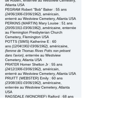
de Robert,
enterrée
au
Westview Cemetery
,
Atlanta USA
PEGRAM Robert "Bob" Baker : 55 ans
, américain,
(24/06/1906
-
03/06/1962)
enterré
au
Westview Cemetery
, Atlanta USA
PERKINS (MARTIN) Mary Louise : 51 ans
, américaine, enterrée
(20/05/1911
-
03/06/1962)
au Flemington Presbyterian Church
Cemetery, Flemington USA
POTTS (SIMS)
Katherine E
: 60
ans
,
américaine,
(12/04/1902
-
03/06/1962)
(femme de Thomas Rives Potts non présent
,
enterrée
au
Westview
dans l'avion)
Cemetery
, Atlanta USA
PRATER Homer Shelton Jr : 55 ans
, américain,
(24/12/1906
-
03/06/1962)
enterré
au
Westview Cemetery
, Atlanta USA
PRUITT (WEBSTER) Emily : 60 ans
, américaine,
(23/08/1901
-
03/06/1962)
enterrée
au
Westview Cemetery
, Atlanta
USA
RAGSDALE (MONCRIEF) Raiford : 68 ans
, américain,
(09/12/1893
-
03/06/1962)
enterré
au
Westview Cemetery
, Atlanta USA
RICHARDSON (CAMP) Helen : 66 ans