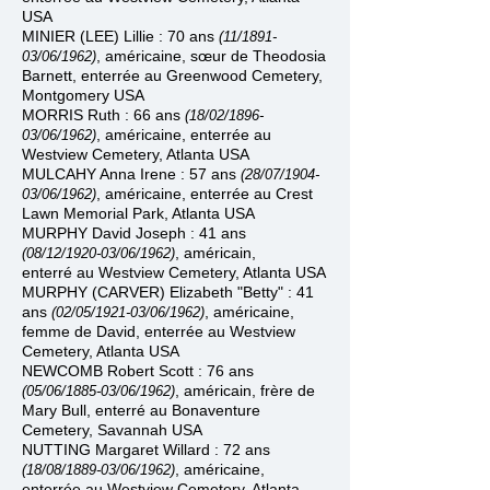
USA
MINIER (LEE) Lillie : 70 ans
(11/1891
-
, américaine, sœur de Theodosia
03/06/1962)
Barnett, enterrée au Greenwood Cemetery,
Montgomery USA
MORRIS Ruth : 66 ans
(18/02/1896
-
, américaine, enterrée
au
03/06/1962)
Westview Cemetery
, Atlanta USA
MULCAHY Anna Irene : 57 ans
(28/07/1904
-
, américaine, enterrée au Crest
03/06/1962)
Lawn Memorial Park, Atlanta USA
MURPHY David Joseph : 41 ans
, américain,
(08/12/1920
-
03/06/1962)
enterré
au
Westview Cemetery
, Atlanta USA
MURPHY (CARVER) Elizabeth "Betty" : 41
ans
, américaine,
(02/05/1921
-
03/06/1962)
femme de David, enterrée
au
Westview
Cemetery
, Atlanta USA
NEWCOMB Robert Scott : 76 ans
, américain, frère de
(05/06/1885
-
03/06/1962)
Mary Bull, enterré au Bonaventure
Cemetery, Savannah USA
NUTTING Margaret Willard : 72 ans
, américaine,
(18/08/1889
-
03/06/1962)
enterrée
au
Westview Cemetery
, Atlanta