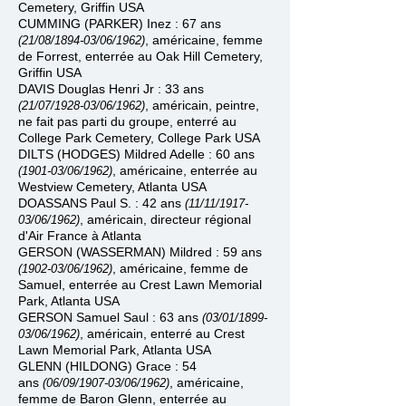
Cemetery, Griffin
USA
CUMMING (PARKER) Inez : 67 ans
, américaine, femme
(21/08/1894
-
03/06/1962)
de Forrest, enterrée au
Oak Hill Cemetery,
Griffin USA
DAVIS Douglas Henri Jr : 33 ans
, américain, peintre,
(21/07/1928
-
03/06/1962)
ne fait pas parti du groupe, enterré au
College Park Cemetery, College Park USA
DILTS (HODGES) Mildred Adelle : 60 ans
, américaine, enterrée au
(1901
-
03/06/1962)
Westview Cemetery
, Atlanta USA
DOASSANS Paul S. : 42 ans
(11/11/1917
-
, américain, directeur régional
03/06/1962)
d'Air France à Atlanta
GERSON (WASSERMAN) Mildred : 59 ans
, américaine, femme de
(1902
-
03/06/1962)
Samuel, enterrée au Crest Lawn Memorial
Park, Atlanta USA
GERSON Samuel Saul : 63 ans
(03/01/1899
-
, américain, enterré au
Crest
03/06/1962)
Lawn Memorial Park, Atlanta USA
GLENN (HILDONG) Grace : 54
ans
, américaine,
(06/09/1907
-
03/06/1962)
femme de Baron Glenn, enterrée au