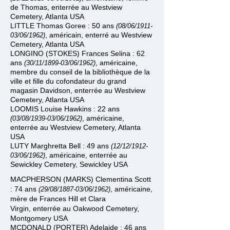
de Thomas, enterrée
au
Westview
Cemetery
, Atlanta USA
LITTLE Thomas Goree : 50 ans
(08/06/1911
-
, américain, enterré
au
Westview
03/06/1962)
Cemetery
, Atlanta USA
LONGINO (STOKES) Frances Selina : 62
ans
, américaine,
(30/11/1899
-
03/06/1962)
membre du conseil de la bibliothèque de la
ville et fille du cofondateur du grand
magasin Davidson, enterrée
au
Westview
Cemetery
, Atlanta USA
LOOMIS Louise Hawkins : 22 ans
, américaine,
(03/08/1939
-
03/06/1962)
e
nterrée
au
Westview Cemetery
, Atlanta
USA
LUTY Marghretta Bell : 49 ans
(12/12/1912
-
, américaine, enterrée au
03/06/1962)
Sewickley Cemetery,
Sewickley USA
MACPHERSON (MARKS) Clementina Scott
: 74 ans
, américaine,
(29/08/1887
-
03/06/1962)
mère de Frances Hill et Clara
Virgin,
enterrée au Oakwood Cemetery,
Montgomery
USA
MCDONALD (PORTER) Adelaide : 46 ans