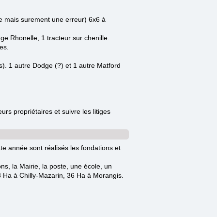
ce mais surement une erreur) 6x6
à
e Rhonelle, 1 tracteur sur chenille.
es.
s)
. 1 autre Dodge (?) et
1 autre Matford
rs propriétaires et suivre les litiges
e année sont réalisés les fondations et
s, la Mairie, la poste, une école, un
3 Ha à Chilly-Mazarin, 36 Ha à Morangis.