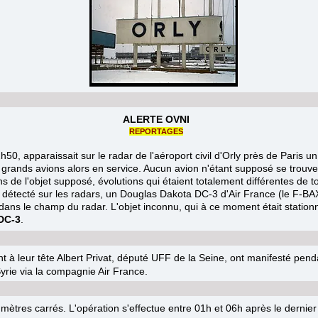
ALERTE OVNI
REPORTAGES
h50, apparaissait sur le radar de l'aéroport civil d'Orly près de Paris 
us grands avions alors en service. Aucun avion n'étant supposé se trouv
s de l'objet supposé, évolutions qui étaient totalement différentes de to
ours détecté sur les radars, un Douglas Dakota DC-3 d'Air France (le F-B
ans le champ du radar. L'objet inconnu, qui à ce moment était stationna
DC-3
.
nt à leur tête Albert Privat, député UFF de la Seine, ont manifesté pen
Syrie via la compagnie Air France.
ètres carrés. L'opération s'effectue entre 01h et 06h après le dernier