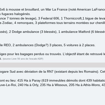
 6x6 à mousse et brouillard, un War La France (noté American LaFran
ts fugaces halogénés.
nce 7 tonnes de levage), 3 Federal 606, 1 Thorniccroft,1 bigue de levag
es Zodiac, 4 remorques, 3 plateformes tous terrains montées sur chenill
ssés), 2 Dodge ambulance (3 blessés), 1 ambulance Matford (6 blessé
ile REO, 2 ambulances (Dodge?) 3 places, 5 voitures à 2 places.
iges pour les bagages perdus ou trouvés. L'objectif étant de retrouvé leu
s.
(source Livre 50 ans de l'escale ADP
)
ogare Sud avec déviation de la RN7 (existant depuis les Romains). Cett
ont eu lieu: 415 Ha à Paray (619 immeubles démolis dont 439 habitation
neuve-Le-Roi, 240 Ha à Orly, 235 Ha à Wissous, 205 Ha à Athis-Mons, 4