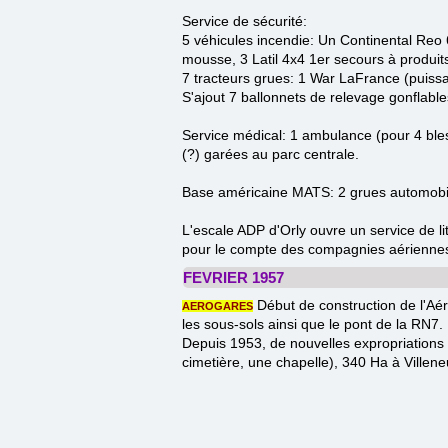
Service de sécurité:
5 véhicules incendie: Un Continental Reo
mousse, 3 Latil 4x4 1er secours à produi
7 tracteurs grues: 1 War LaFrance (puissa
S'ajout 7 ballonnets de relevage gonflabl
Service médical: 1 ambulance (pour 4 ble
(?) garées au parc centrale.
Base américaine MATS: 2 grues autom
ob
L'escale ADP d'Orly ouvre un service de lit
pour le compte des compagnies aérienne
FEVRIER 1957
Début de construction de l'Aér
AEROGARES
les sous-sols ainsi que le pont de la RN7.
Depuis 1953, de nouvelles expropriations 
cimetière, une chapelle), 340 Ha à Ville